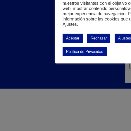
nuestros visitantes con el objetivo d
san
web, mostrar contenido personaliza
mejor experiencia de navegación. 
inv
información sobre las cookies que u
e
Ajustes.
ind
Aceptar
Rechazar
Ajustes
ali
Política de Privacidad
leí
ace
Pol
pri