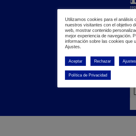
rep
del
Utilizamos cookies para el análisis 
sec
nuestros visitantes con el objetivo d
web, mostrar contenido personaliza
san
mejor experiencia de navegación. 
inv
información sobre las cookies que u
Ajustes.
e
ind
Aceptar
Rechazar
Ajustes
ali
Política de Privacidad
leí
ace
Pol
pri