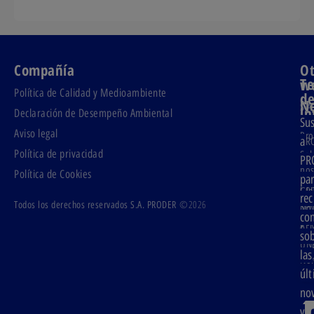
Compañía
Ot
T
w
Política de Calidad y Medioambiente
d
Ne
S.A
in
Declaración de Desempeño Ambiental
Sus
PR
Aviso legal
Pro
a
PR
Política de privacidad
Sob
PR
PG
nos
Política de Cookies
Pro
pa
Con
Glo
rec
©2026
Todos los derechos reservados S.A. PRODER
Ser
No
co
y
AE
so
act
UNE
las
Áre
Nor
úl
cli
Esp
no
y