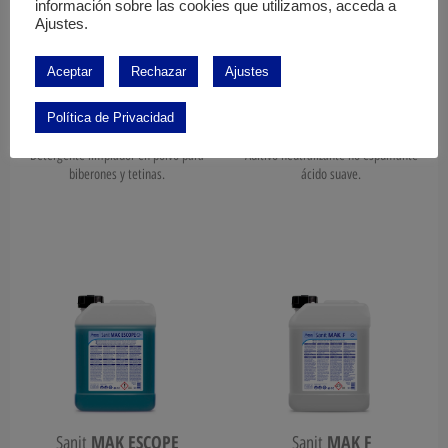
información sobre las cookies que utilizamos, acceda a
Ajustes.
Aceptar
Rechazar
Ajustes
Política de Privacidad
MAK B
MAK C
Sanit
Sanit
Detergente limpiador en polvo para
Aditivo neutralizante no espumante
biberones y tetinas.
ácido suave.
MAK ESCOPE
MAK F
Sanit
Sanit