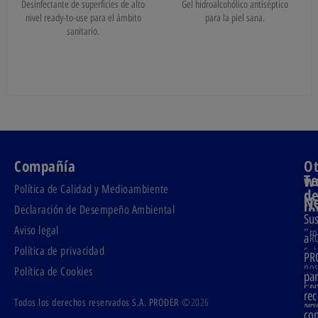
Desinfectante de superficies de alto
Gel hidroalcohólico antiséptico
nivel ready-to-use para el ámbito
para la piel sana.
sanitario.
Compañía
Ot
T
w
Política de Calidad y Medioambiente
d
Ne
S.A
in
Declaración de Desempeño Ambiental
Sus
PR
Aviso legal
Pro
a
PR
Política de privacidad
Sob
PR
PG
nos
Política de Cookies
Pro
pa
Con
Glo
rec
©2026
Todos los derechos reservados S.A. PRODER
Ser
No
co