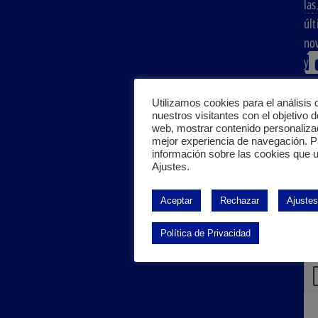
las
Áre
Nor
úl
cli
Esp
no
y
rep
del
Utilizamos cookies para el análisis 
nuestros visitantes con el objetivo d
sec
web, mostrar contenido personaliza
san
mejor experiencia de navegación. 
información sobre las cookies que u
inv
Ajustes.
e
ind
Aceptar
Rechazar
Ajustes
ali
Política de Privacidad
leí
ace
Pol
pri