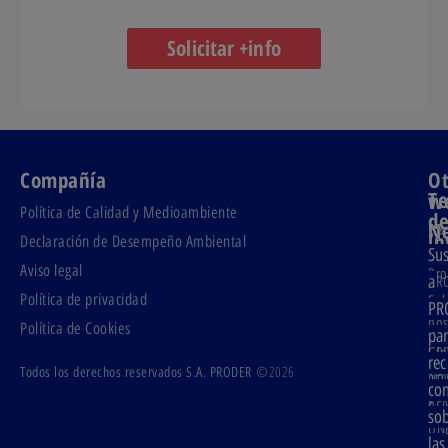
Solicitar +info
Compañía
Ot
T
w
Política de Calidad y Medioambiente
d
Ne
S.A
in
Declaración de Desempeño Ambiental
Sus
PR
Aviso legal
Pro
a
PR
Política de privacidad
Sob
PR
PG
nos
Política de Cookies
Pro
pa
Con
Glo
rec
©2026
Todos los derechos reservados S.A. PRODER
Ser
No
co
y
AE
so
act
UNE
las
Áre