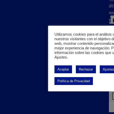
Nor
úl
cli
Esp
no
y
rep
del
Utilizamos cookies para el análisis 
nuestros visitantes con el objetivo d
sec
web, mostrar contenido personaliza
san
mejor experiencia de navegación. 
información sobre las cookies que u
inv
Ajustes.
e
ind
Aceptar
Rechazar
Ajustes
ali
Política de Privacidad
leí
ace
Pol
pri