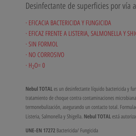
Desinfectante de superficies por vía 
· EFICACIA BACTERICIDA Y FUNGICIDA
· EFICAZ FRENTE A LISTERIA, SALMONELLA Y SH
·
SIN FORMOL
· NO CORROSIVO
· H
O= 0
2
Nebul TOTAL
es un desinfectante líquido bactericida y fu
tratamiento de choque contra contaminaciones microbianas
termonebulización, asegurando un contacto total. Formulació
Nebul TOTAL
Listeria, Salmonella y Shigella.
está autoriza
UNE-EN 17272
Bactericida/ Fungicida