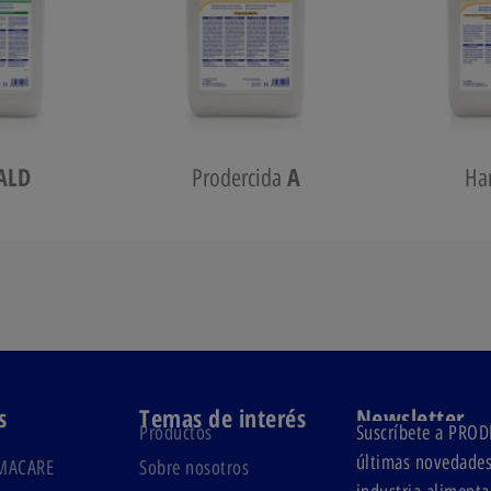
ALD
A
Prodercida
Ha
s
Temas de interés
Newsletter
Productos
Suscríbete a PR
últimas novedades 
MACARE
Sobre nosotros