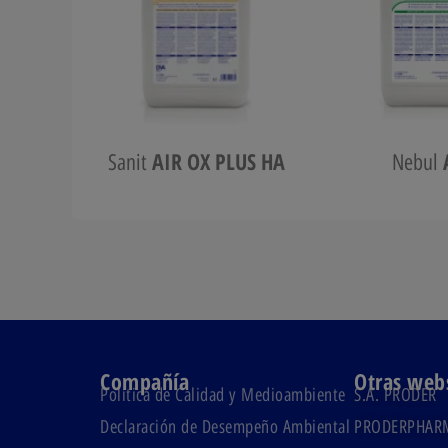
AIR OX PLUS HA
Sanit
Nebul
Compañía
Otras web
Política de Calidad y Medioambiente
S.A. PRODER
Declaración de Desempeño Ambiental
PRODERPHAR