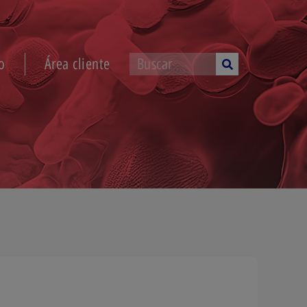
o
Área cliente