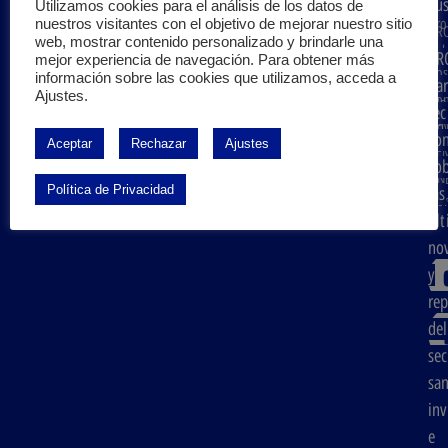
Sus
PR
Utilizamos cookies para el análisis de los datos de
Aviso legal
Pro
nuestros visitantes con el objetivo de mejorar nuestro sitio
a
PR
web, mostrar contenido personalizado y brindarle una
Política de privacidad
Sob
PR
PG
mejor experiencia de navegación. Para obtener más
nos
Política de Cookies
información sobre las cookies que utilizamos, acceda a
Pro
pa
Ajustes.
Con
Glo
rec
©2026
Todos los derechos reservados S.A. PRODER
Ser
No
co
Aceptar
Rechazar
Ajustes
y
AE
so
act
UNE
Política de Privacidad
las
Áre
Nor
úl
cli
Esp
no
y
rep
del
sec
san
inv
e