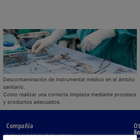
Descontaminación de instrumental médico en el ámbito
sanitario.
Como realizar una correcta limpieza mediante procesos
y productos adecuados.
Compañía
Ot
T
w
Política de Calidad y Medioambiente
d