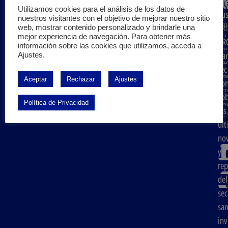
Ne
S.A
in
Declaración de Desempeño Ambiental
Utilizamos cookies para el análisis de los datos de
Sus
PR
nuestros visitantes con el objetivo de mejorar nuestro sitio
Aviso legal
Pro
a
web, mostrar contenido personalizado y brindarle una
PR
mejor experiencia de navegación. Para obtener más
Política de privacidad
Sob
PR
PG
información sobre las cookies que utilizamos, acceda a
nos
Política de Cookies
Pro
pa
Ajustes.
Con
Glo
rec
©2026
Todos los derechos reservados S.A. PRODER
Ser
No
Aceptar
Rechazar
Ajustes
co
y
AE
so
act
Política de Privacidad
UNE
las
Áre
Nor
úl
cli
Esp
no
y
rep
del
sec
san
inv