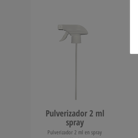
Pulverizador 2 ml
spray
Pulverizador 2 ml en spray