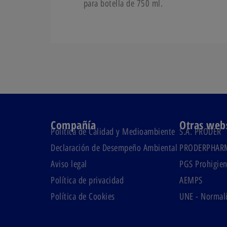
para botella de 750 ml.
Compañía
Otras web
Política de Calidad y Medioambiente
S.A. PRODER
Declaración de Desempeño Ambiental
PRODERPHAR
Aviso legal
PGS Prohigien
Política de privacidad
AEMPS
Política de Cookies
UNE - Normali