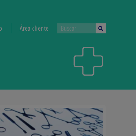
o
Área cliente