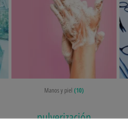
(10)
Manos y piel
pulverización