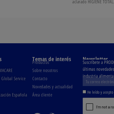
aclarado HIGIENE TOTAL
s
Temas de interés
Newsletter
Productos
Suscríbete a PR
últimas novedades 
MACARE
Sobre nosotros
industria alimenta
 Global Service
Contacto
Novedades y actualidad
He leído y acepto
zación Española
Área cliente