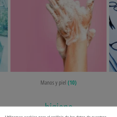
(10)
Manos y piel
higiene