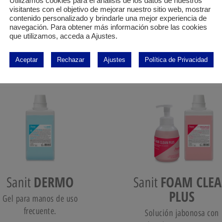
Utilizamos cookies para el análisis de los datos de nuestros
visitantes con el objetivo de mejorar nuestro sitio web, mostrar
contenido personalizado y brindarle una mejor experiencia de
navegación. Para obtener más información sobre las cookies
que utilizamos, acceda a Ajustes.
Aceptar
Rechazar
Ajustes
Política de Privacidad
DERMO
FOAM CLE
Sanit
Sanit
PLUS
Gel para manos de uso
frecuente.
Solución jabonosa con