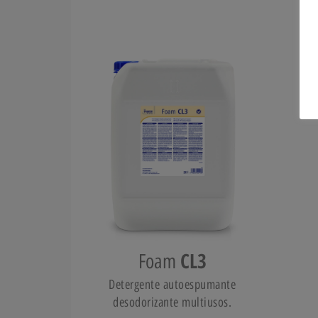
CL3
Foam
Detergente autoespumante
desodorizante multiusos.