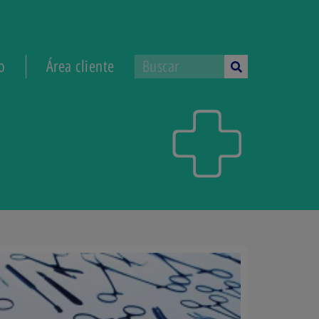
o
Área cliente