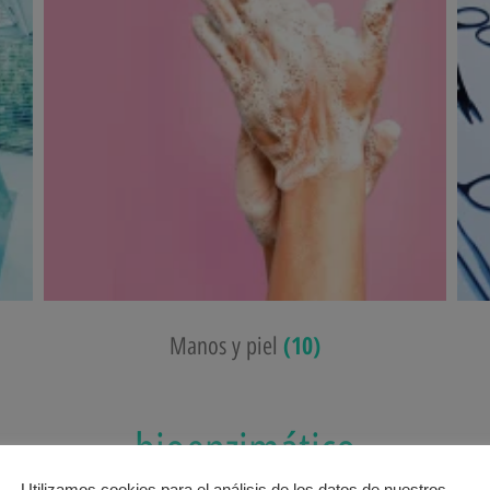
(10)
Manos y piel
bioenzimático