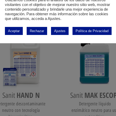
Utilizamos cookies para el análisis de los datos de nuestros
visitantes con el objetivo de mejorar nuestro sitio web, mostrar
contenido personalizado y brindarle una mejor experiencia de
navegación. Para obtener más información sobre las cookies
que utilizamos, acceda a Ajustes.
Aceptar
Rechazar
Ajustes
Política de Privacidad
HAND N
MAK ESCO
Sanit
Sanit
etergente descontaminante
Detergente líquido
neutro con tecnología
enzimático neutro para u