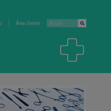
o
Área cliente