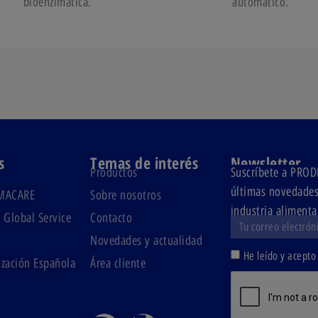
bioenzimática.
automático.
s
Temas de interés
Newsletter
Productos
Suscríbete a PR
últimas novedades 
MACARE
Sobre nosotros
industria alimenta
 Global Service
Contacto
Novedades y actualidad
He leído y acepto
zación Española
Área cliente