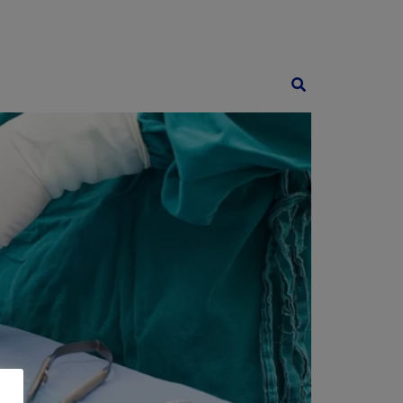
o
Área cliente