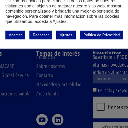
Utilizamos cookies para el análisis de los datos de nuestros
visitantes con el objetivo de mejorar nuestro sitio web, mostrar
contenido personalizado y brindarle una mejor experiencia de
navegación. Para obtener más información sobre las cookies
el ámbito sanitario.
que utilizamos, acceda a Ajustes.
te procesos y productos adecuados.
Aceptar
Rechazar
Ajustes
Política de Privacidad
s
Temas de interés
Newsletter
Productos
Suscríbete a PR
últimas novedades 
MACARE
Sobre nosotros
industria alimenta
 Global Service
Contacto
Novedades y actualidad
He leído y acepto
zación Española
Área cliente
SUSCRÍBET